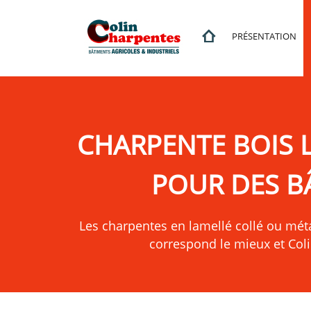
7
PRÉSENTATION
CHARPENTE BOIS 
POUR DES B
Les charpentes en lamellé collé ou métal
correspond le mieux et Col